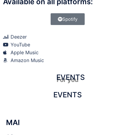
Available on all platforms:
Spotify
Deezer
YouTube
Apple Music
Amazon Music
EVENTS
For you
EVENTS
MAI